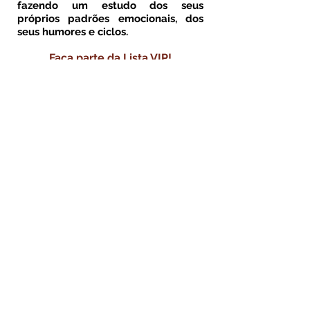
fazendo um estudo dos seus
próprios padrões emocionais, dos
seus humores e ciclos.
Faça parte da Lista VIP!
Receba todas as informações em
primeira mão e com benefícios
exclusivos.
Enviar